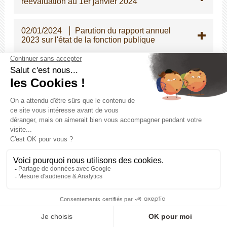
réévaluation au 1er janvier 2024
02/01/2024
Parution du rapport annuel
2023 sur l'état de la fonction publique
12/12/2023
Ateliers Réseau de Secrétaire
de Mairie 61 : retour sur les rencontres sur le
territoire
12/12/2023
ATSEM principal de 2e classe
- Instauration d'une épreuve écrite
d'admissibilité pour le concours interne
05/12/2023
Modifications des dispositions
indiciaires applicables à certains cadres
d'emplois de la police municipale
04/12/2023
Stages pour les élèves de
seconde