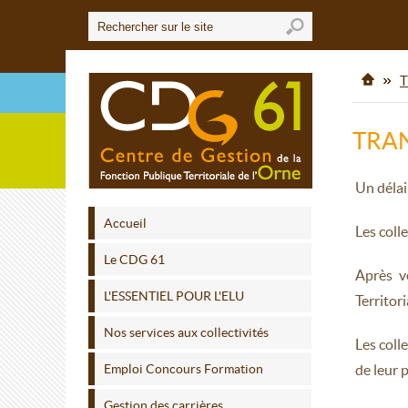
T
TRAN
Un délai
Accueil
Les coll
Le CDG 61
Après v
L'ESSENTIEL POUR L'ELU
Territor
Nos services aux collectivités
Les coll
Emploi Concours Formation
de leur 
Gestion des carrières