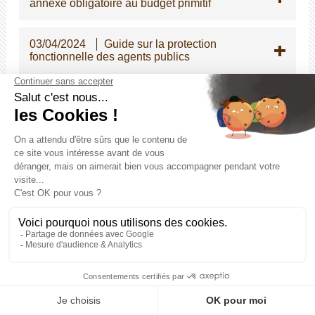
annexe obligatoire au budget primitif
03/04/2024
Guide sur la protection
fonctionnelle des agents publics
12/03/2024
PLATEFORME PEP's ET
DELEGATION
05/03/2024
MEDECINE DU TRAVAIL
23/02/2024
Evolution de l'indemnisation
du travail de nuit et du travail des dimanches
et jours féries pour la filière médico-sociale
14/02/2024
Besoin ponctuel d'un renfort
ou d'un remplacement en secrétariat général
de mairie, le CDG peut vous accompagner ?