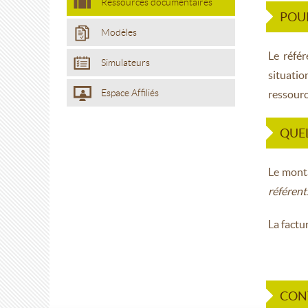
Ressources documentaires
POUR
Modèles
Le référ
Simulateurs
situatio
Espace Affiliés
ressourc
QUEL
Le monta
référent
La factu
CON