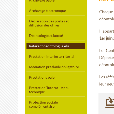
Archivage papier
Archivage électronique
Chaque é
déontolo
Déclaration des postes et
diffusion des offres
Il appar
Déontologie et laïcité
1er juin
Référent déontologue élu
Le Cent
Prestation Interim territorial
Départe
déontolo
Médiation préalable obligatoire
Les réfé
Prestations paie
leur neut
Prestation Tutorat - Appui
technique
Protection sociale
complémentaire