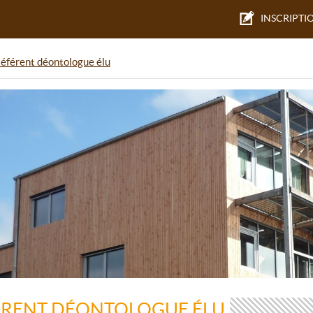
INSCRIPTI
éférent déontologue élu
ÉRENT DÉONTOLOGUE ÉLU