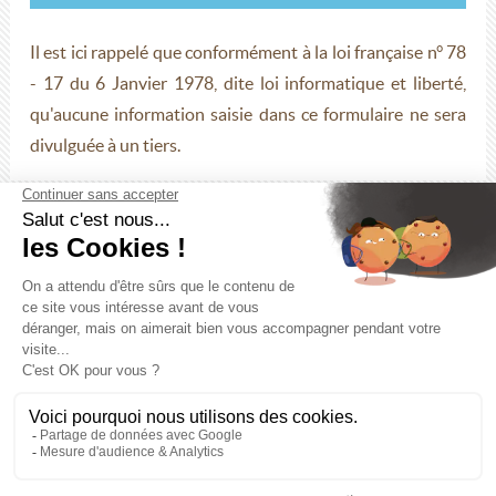
Il est ici rappelé que conformément à la loi française n° 78
- 17 du 6 Janvier 1978, dite loi informatique et liberté,
qu'aucune information saisie dans ce formulaire ne sera
divulguée à un tiers.
2 Rue François Arago - 61250 Valframbert
Tél. 02 33 80 48 00
- Fax. 02 33 80 64 99
Du lundi au jeudi : 8 h 30 - 12 h 15 et 13 h 30 - 17 h 00
Le vendredi : 8 h 30 - 12 h 15 et 13 h 30 - 16 h 30
Nous contacter
Accessibilité
-
Mentions légales
-
Politique de
confidentialité
-
Crédits
-
Plan du site
Agence communication Orne