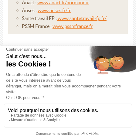
Anact :
www.anact.fr/normandie
Anses :
www.anses.fr/fr
Sante travail FP :
www.santetravail-fp.fr/
PSSM France :
www.pssmfrance.fr
2 Rue François Arago - 61250 Valframbert
Tél. 02 33 80 48 00
- Fax. 02 33 80 64 99
Du lundi au jeudi : 8 h 30 - 12 h 15 et 13 h 30 - 17 h 00
Le vendredi : 8 h 30 - 12 h 15 et 13 h 30 - 16 h 30
Nous contacter
Accessibilité
-
Mentions légales
-
Politique de
confidentialité
-
Crédits
-
Plan du site
Agence communication Orne