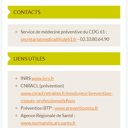
CONTACTS
Service de médecine préventive du CDG 61 :
secretariatmedical@cdg61.fr
- 02.33.80.64.90
LIENS UTILES
INRS
www.inrs.fr
CNRACL (prévention)
www.cnracl.retraites.fr/employeur/prevention-
risques-professionnels#pos
Prévention BTP :
www.preventionbtp.fr
Agence Régionale de Santé :
www.normandie.ars.sante.fr