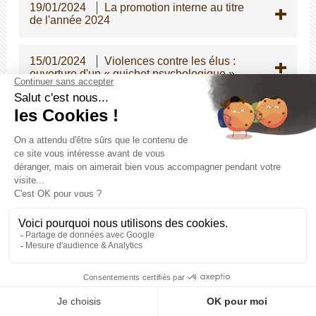
19/01/2024
La promotion interne au titre
de l'année 2024
15/01/2024
Violences contre les élus :
ouverture d'un « guichet psychologique »
15/01/2024
Modification des dispositions
statutaires relatives à la promotion interne
dans la fonction publique territoriale
15/01/2024
Revalorisation du métier de
Secrétaire de mairie
15/01/2024
Indemnité de gardiennage des
églises communales : évolution des montants
au 01/01/2024
15/01/2024
Gratification de stage :
réévaluation au 1er janvier 2024