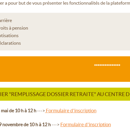
ier a pour but de vous présenter les fonctionnalités de la plateform
rrière
oits à pension
tisations
clarations
***************
IER "REMPLISSAGE DOSSIER RETRAITE" AU CENTRE 
Formulaire d'inscription
 mai de 10 h à 12 h
--->
Formulaire d'inscription
9 novembre de 10 h à 12 h
--->