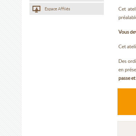
Cet atel
Espace Affiliés
préalabl
Vous dev
Cet atel
Des ordi
en prés
passe et