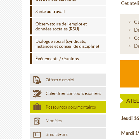
Cet atel
Santé au travail
Ca
Observatoire de l'emploi et
données sociales (RSU)
Dr
Co
Dialogue social (syndicats,
Dé
instances et conseil de discipline)
Événements / réunions
Offres d'emploi
Calendrier concours examens
ATEL
Ressources documentaires
Jeudi 16
Modèles
Mardi 1
Simulateurs