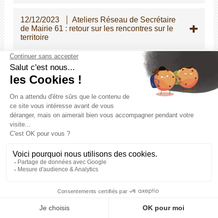
12/12/2023
Ateliers Réseau de Secrétaire
de Mairie 61 : retour sur les rencontres sur le
territoire
12/12/2023
ATSEM principal de 2e classe
- Instauration d'une épreuve écrite
d'admissibilité pour le concours interne
05/12/2023
Modifications des dispositions
indiciaires applicables à certains cadres
d'emplois de la police municipale
04/12/2023
Stages pour les élèves de
seconde
28/11/2023
Guide pratique relatif à la prise
en charge par les employeurs publics des
violences conjugales et intrafamiliales