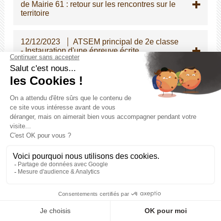
de Mairie 61 : retour sur les rencontres sur le
territoire
12/12/2023
ATSEM principal de 2e classe
- Instauration d'une épreuve écrite
d'admissibilité pour le concours interne
05/12/2023
Modifications des dispositions
indiciaires applicables à certains cadres
d'emplois de la police municipale
04/12/2023
Stages pour les élèves de
seconde
28/11/2023
Guide pratique relatif à la prise
en charge par les employeurs publics des
violences conjugales et intrafamiliales
23/11/2023
Signature d'une charte pour