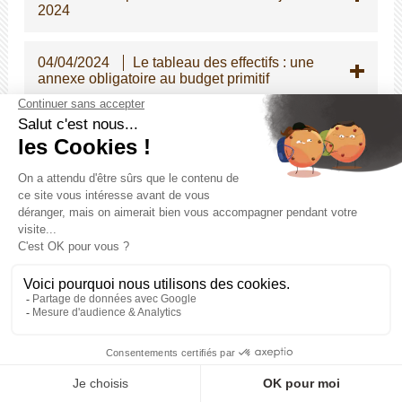
2024
04/04/2024
Le tableau des effectifs : une
annexe obligatoire au budget primitif
03/04/2024
Guide sur la protection
fonctionnelle des agents publics
12/03/2024
PLATEFORME PEP's ET
DELEGATION
05/03/2024
MEDECINE DU TRAVAIL
23/02/2024
Evolution de l'indemnisation
du travail de nuit et du travail des dimanches
et jours féries pour la filière médico-sociale