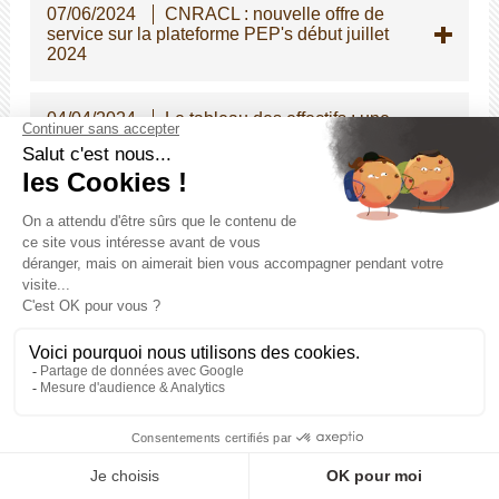
07/06/2024
CNRACL : nouvelle offre de
service sur la plateforme PEP's début juillet
2024
04/04/2024
Le tableau des effectifs : une
annexe obligatoire au budget primitif
03/04/2024
Guide sur la protection
fonctionnelle des agents publics
12/03/2024
PLATEFORME PEP's ET
DELEGATION
05/03/2024
MEDECINE DU TRAVAIL
23/02/2024
Evolution de l'indemnisation
du travail de nuit et du travail des dimanches
et jours féries pour la filière médico-sociale