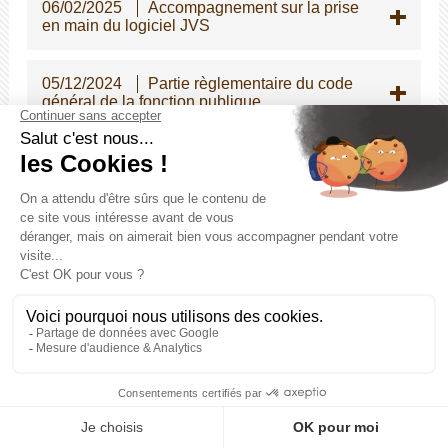
06/02/2025
Accompagnement sur la prise
en main du logiciel JVS
05/12/2024
Partie règlementaire du code
général de la fonction publique
04/11/2024
Vos référents carrières sur le
territoire
24/10/2024
Jurisprudence - le
fonctionnaire faisant l'objet de poursuites
disciplinaires doit être informé du droit qu'il a
de se taire.
04/10/2024
Dispositif signalement
01/10/2024
La retraite progressive pour
les fonctionnaires CNRACL