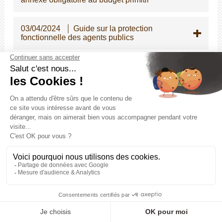
03/04/2024
Guide sur la protection
fonctionnelle des agents publics
12/03/2024
PLATEFORME PEP's ET
DELEGATION
05/03/2024
MEDECINE DU TRAVAIL
23/02/2024
Evolution de l'indemnisation
du travail de nuit et du travail des dimanches
et jours féries pour la filière médico-sociale
14/02/2024
Besoin ponctuel d'un renfort
ou d'un remplacement en secrétariat général
de mairie, le CDG peut vous accompagner ?