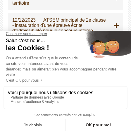
territoire
12/12/2023
ATSEM principal de 2e classe
- Instauration d'une épreuve écrite
d'admissibilité pour le concours interne
05/12/2023
Modifications des dispositions
indiciaires applicables à certains cadres
d'emplois de la police municipale
04/12/2023
Stages pour les élèves de
seconde
28/11/2023
Guide pratique relatif à la prise
en charge par les employeurs publics des
violences conjugales et intrafamiliales
23/11/2023
Signature d'une charte pour
une meilleure reconnaissance du rôle des