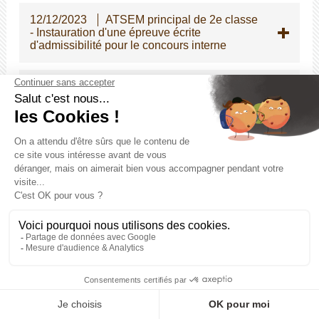
12/12/2023
ATSEM principal de 2e classe
- Instauration d'une épreuve écrite
d'admissibilité pour le concours interne
05/12/2023
Modifications des dispositions
indiciaires applicables à certains cadres
d'emplois de la police municipale
04/12/2023
Stages pour les élèves de
seconde
28/11/2023
Guide pratique relatif à la prise
en charge par les employeurs publics des
violences conjugales et intrafamiliales
23/11/2023
Signature d'une charte pour
une meilleure reconnaissance du rôle des
Atsem