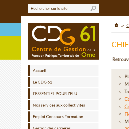
C
CHIF
Retrouve
Accueil
Pl
Le CDG 61
Mo
Ta
L'ESSENTIEL POUR L'ELU
Co
Nos services aux collectivités
Co
F
Emploi Concours Formation
Mi
Gestion des carrières