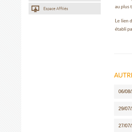
au plus 
Espace Affiliés
Le lien 
établi pa
AUTR
06/08
29/07
27/07