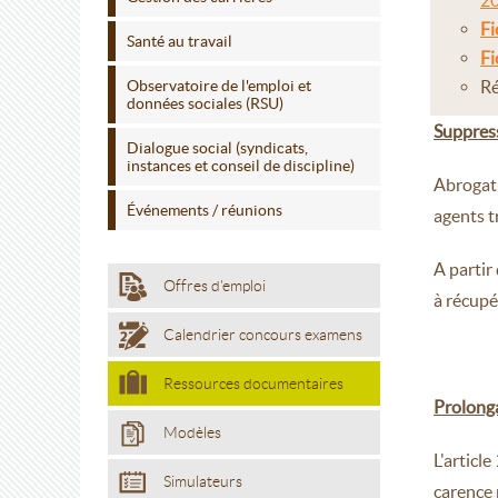
2
Fi
Santé au travail
Fi
Observatoire de l'emploi et
Ré
données sociales (RSU)
Suppres
Dialogue social (syndicats,
instances et conseil de discipline)
Abrogati
Événements / réunions
agents t
A partir
Offres d'emploi
à récupé
Calendrier concours examens
Ressources documentaires
Prolonga
Modèles
L'articl
Simulateurs
carence 