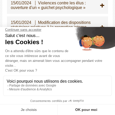
15/01/2024
Violences contre les élus :
ouverture d'un « guichet psychologique »
15/01/2024
Modification des dispositions
statutaires relatives à la promotion interne
dans la fonction publique territoriale
15/01/2024
Revalorisation du métier de
Secrétaire de mairie
15/01/2024
Indemnité de gardiennage des
églises communales : évolution des montants
au 01/01/2024
15/01/2024
Gratification de stage :
réévaluation au 1er janvier 2024
02/01/2024
Parution du rapport annuel
2023 sur l'état de la fonction publique