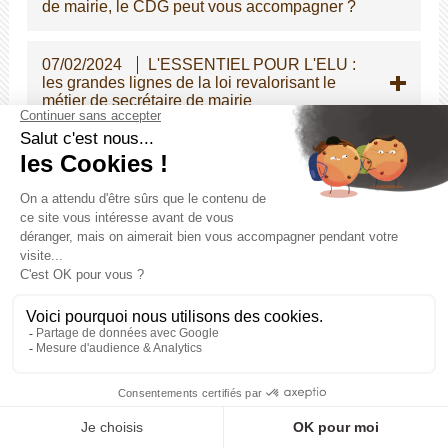
de mairie, le CDG peut vous accompagner ?
07/02/2024
L'ESSENTIEL POUR L'ELU :
les grandes lignes de la loi revalorisant le
métier de secrétaire de mairie
01/02/2024
Modification du taux de
cotisation patronale CNRACL et du taux
URSSAF maladie au 01/01/2024
29/01/2024
Suppression de la journée de
carence lors d'une fausse couche
29/01/2024
Compte épargne temps :
augmentation exceptionnelle du plafond et
meilleure indemnisation des jours épargnés
23/01/2024
DOSSIERS INVALIDITE
CNRACL - Changement au 01-02-2024