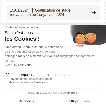
15/01/2024
Gratification de stage :
réévaluation au 1er janvier 2024
02/01/2024
Parution du rapport annuel
2023 sur l'état de la fonction publique
12/12/2023
Ateliers Réseau de Secrétaire
de Mairie 61 : retour sur les rencontres sur le
territoire
12/12/2023
ATSEM principal de 2e classe
- Instauration d'une épreuve écrite
d'admissibilité pour le concours interne
05/12/2023
Modifications des dispositions
indiciaires applicables à certains cadres
d'emplois de la police municipale