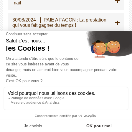
mail
30/08/2024
PAIE A FACON : La prestation
qui vous fait gagner du temps !
26/08/2024
Vivre avec une pathologie
chronique c'est compliqué, simplifiez le
quotidien de vos agents.
16/07/2024
La protection des données :
Une obligation dans les collectivités !
15/07/2024
CREATION D'UN NOUVEAU
REGIME INDEMNITAIRE POUR LA POLICE
MUNICIPALE
03/07/2024
DU NOUVEAU AU SERVICE
DES COLLECTIVITES