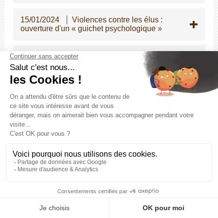
15/01/2024
Violences contre les élus :
ouverture d'un « guichet psychologique »
15/01/2024
Modification des dispositions
statutaires relatives à la promotion interne
dans la fonction publique territoriale
15/01/2024
Revalorisation du métier de
Secrétaire de mairie
15/01/2024
Indemnité de gardiennage des
églises communales : évolution des montants
au 01/01/2024
15/01/2024
Gratification de stage :
réévaluation au 1er janvier 2024