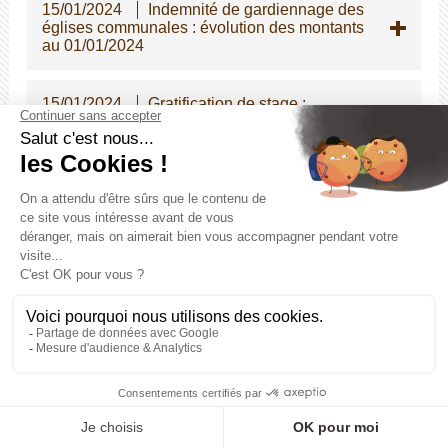
15/01/2024
Indemnité de gardiennage des
églises communales : évolution des montants
au 01/01/2024
15/01/2024
Gratification de stage :
réévaluation au 1er janvier 2024
02/01/2024
Parution du rapport annuel
2023 sur l'état de la fonction publique
12/12/2023
Ateliers Réseau de Secrétaire
de Mairie 61 : retour sur les rencontres sur le
territoire
12/12/2023
ATSEM principal de 2e classe
- Instauration d'une épreuve écrite
d'admissibilité pour le concours interne
05/12/2023
Modifications des dispositions