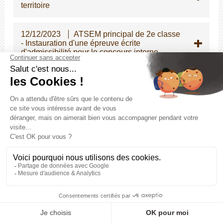
territoire
12/12/2023
ATSEM principal de 2e classe
- Instauration d'une épreuve écrite
d'admissibilité pour le concours interne
05/12/2023
Modifications des dispositions
indiciaires applicables à certains cadres
d'emplois de la police municipale
04/12/2023
Stages pour les élèves de
seconde
28/11/2023
Guide pratique relatif à la prise
en charge par les employeurs publics des
violences conjugales et intrafamiliales
23/11/2023
Signature d'une charte pour
une meilleure reconnaissance du rôle des