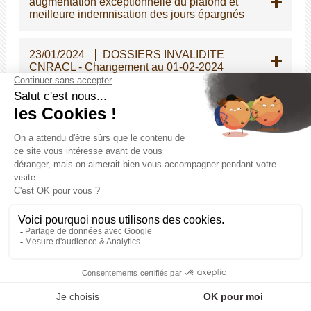
augmentation exceptionnelle du plafond et
meilleure indemnisation des jours épargnés
23/01/2024
DOSSIERS INVALIDITE
CNRACL - Changement au 01-02-2024
19/01/2024
La promotion interne au titre
de l'année 2024
15/01/2024
Violences contre les élus :
ouverture d'un « guichet psychologique »
15/01/2024
Modification des dispositions
statutaires relatives à la promotion interne
dans la fonction publique territoriale
15/01/2024
Revalorisation du métier de
Secrétaire de mairie