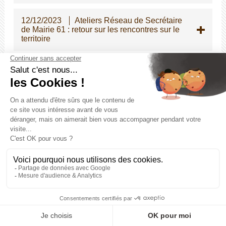
12/12/2023
Ateliers Réseau de Secrétaire
de Mairie 61 : retour sur les rencontres sur le
territoire
12/12/2023
ATSEM principal de 2e classe
- Instauration d'une épreuve écrite
d'admissibilité pour le concours interne
05/12/2023
Modifications des dispositions
indiciaires applicables à certains cadres
d'emplois de la police municipale
04/12/2023
Stages pour les élèves de
seconde
28/11/2023
Guide pratique relatif à la prise
en charge par les employeurs publics des
violences conjugales et intrafamiliales