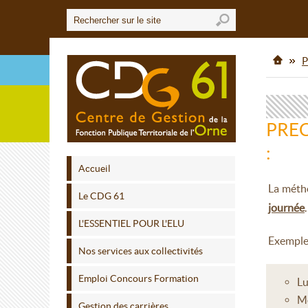
P
PREC
:
Accueil
La métho
Le CDG 61
journée
L'ESSENTIEL POUR L'ELU
Exemple 
Nos services aux collectivités
Emploi Concours Formation
Lu
Me
Gestion des carrières