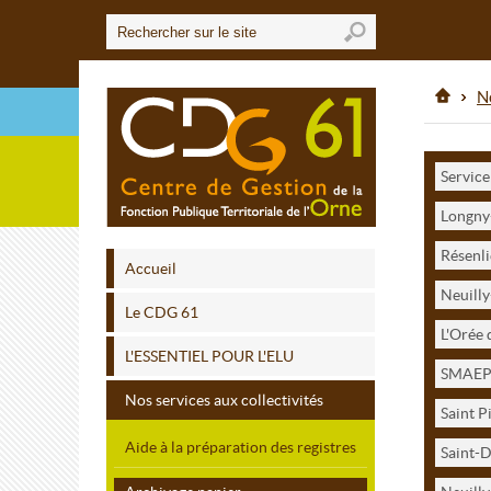
No
Service
Longny
Résenl
Accueil
Neuilly
Le CDG 61
L'Orée 
L'ESSENTIEL POUR L'ELU
SMAEP 
Nos services aux collectivités
Saint P
Aide à la préparation des registres
Saint-D