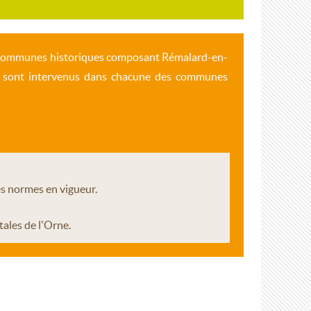
des communes historiques composant Rémalard-en-
1 sont intervenus dans chacune des communes
les normes en vigueur.
ales de l'Orne.