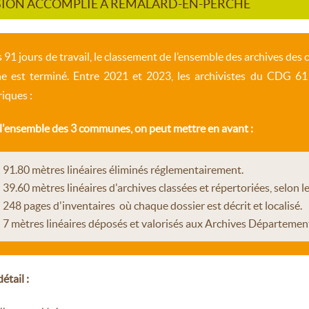
SION ACCOMPLIE À RÉMALARD-EN-PERCHE
 91 jours de travail, le classement de l’ensemble des archives 
e est terminé. Entre 2021 et 2023
, les archivistes du CDG 6
riques :
l'ensemble des 3 communes, on peut mettre en avant :
91.80 mètres linéaires éliminés réglementairement.
39.60 mètres linéaires d'archives classées et répertoriées, selon 
248 pages d'inventaires où chaque dossier est décrit et localisé.
7 mètres linéaires déposés et valorisés aux Archives Département
étail :