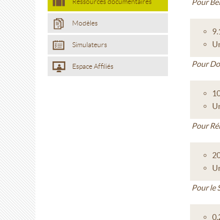
Ressources documentaires
Pour Bel
Modèles
9.
Un
Simulateurs
Pour Do
Espace Affiliés
10
Un
Pour Ré
20
Un
Pour le 
0.