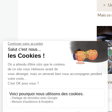
Un
Mais ce 
Ava
2 Rue Franço