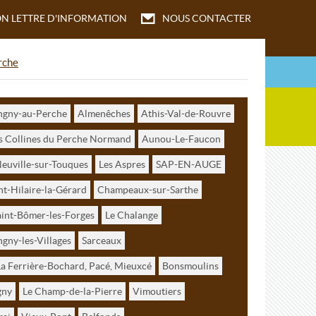
ON
LETTRE D'INFORMATION
NOUS CONTACTER
rche
ongny-au-Perche
Almenêches
Athis-Val-de-Rouvre
 Collines du Perche Normand
Aunou-Le-Faucon
euville-sur-Touques
Les Aspres
SAP-EN-AUGE
nt-Hilaire-la-Gérard
Champeaux-sur-Sarthe
aint-Bômer-les-Forges
Le Chalange
gny-les-Villages
Sarceaux
a Ferrière-Bochard, Pacé, Mieuxcé
Bonsmoulins
gny
Le Champ-de-la-Pierre
Vimoutiers