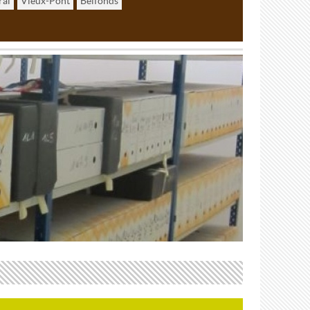
rai
Vieux-Pont
Belfonds