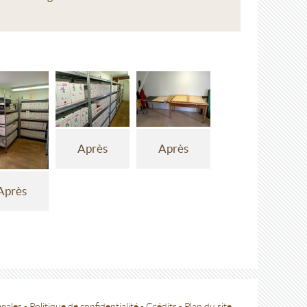
Après
Après
Après
égales
-
Politique de confidentialité
-
Crédits
-
Plan du site