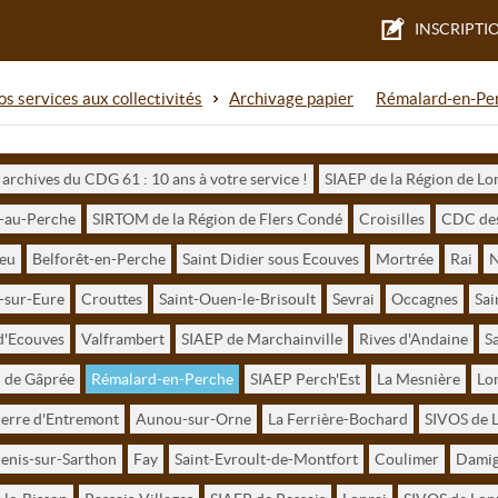
INSCRIPTI
s services aux collectivités
Archivage papier
Rémalard-en-Pe
 archives du CDG 61 : 10 ans à votre service !
SIAEP de la Région de L
-au-Perche
SIRTOM de la Région de Flers Condé
Croisilles
CDC des
ieu
Belforêt-en-Perche
Saint Didier sous Ecouves
Mortrée
Rai
N
-sur-Eure
Crouttes
Saint-Ouen-le-Brisoult
Sevrai
Occagnes
Sai
d'Ecouves
Valframbert
SIAEP de Marchainville
Rives d'Andaine
S
de Gâprée
Rémalard-en-Perche
SIAEP Perch'Est
La Mesnière
Lon
ierre d'Entremont
Aunou-sur-Orne
La Ferrière-Bochard
SIVOS de L
enis-sur-Sarthon
Fay
Saint-Evroult-de-Montfort
Coulimer
Dami