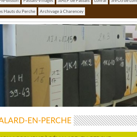
-le-Bisson
Passais-Villages
SIAEP de Passais
Lonrai
SIVOS de Lon
s Hauts du Perche
Archivage à Charencey
ALARD-EN-PERCHE