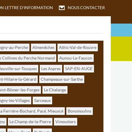
ON
LETTRE D'INFORMATION
NOUS CONTACTER
ongny-au-Perche
Almenêches
Athis-Val-de-Rouvre
 Collines du Perche Normand
Aunou-Le-Faucon
euville-sur-Touques
Les Aspres
SAP-EN-AUGE
nt-Hilaire-la-Gérard
Champeaux-sur-Sarthe
aint-Bômer-les-Forges
Le Chalange
gny-les-Villages
Sarceaux
a Ferrière-Bochard, Pacé, Mieuxcé
Bonsmoulins
gny
Le Champ-de-la-Pierre
Vimoutiers