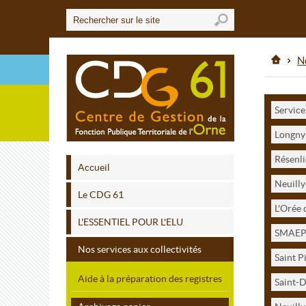
No
Service
Longny
Résenl
Accueil
Neuilly
Le CDG 61
L'Orée 
L'ESSENTIEL POUR L'ELU
SMAEP 
Nos services aux collectivités
Saint P
Aide à la préparation des registres
Saint-D