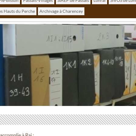
-le-Bisson
Passais-Villages
SIAEP de Passais
Lonrai
SIVOS de Lon
s Hauts du Perche
Archivage à Charencey
accomplie à Rai :