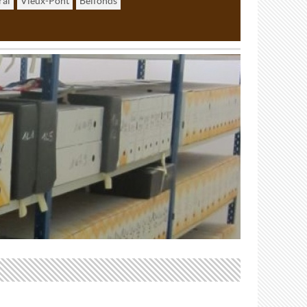
rai
Vieux-Pont
Belfonds