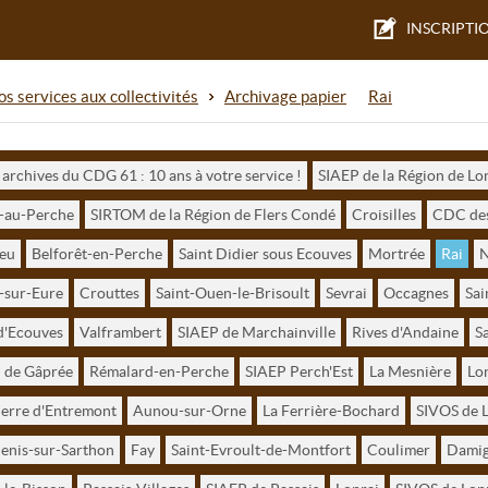
INSCRIPTI
s services aux collectivités
Archivage papier
Rai
 archives du CDG 61 : 10 ans à votre service !
SIAEP de la Région de L
-au-Perche
SIRTOM de la Région de Flers Condé
Croisilles
CDC des
ieu
Belforêt-en-Perche
Saint Didier sous Ecouves
Mortrée
Rai
N
-sur-Eure
Crouttes
Saint-Ouen-le-Brisoult
Sevrai
Occagnes
Sai
d'Ecouves
Valframbert
SIAEP de Marchainville
Rives d'Andaine
S
de Gâprée
Rémalard-en-Perche
SIAEP Perch'Est
La Mesnière
Lon
ierre d'Entremont
Aunou-sur-Orne
La Ferrière-Bochard
SIVOS de L
enis-sur-Sarthon
Fay
Saint-Evroult-de-Montfort
Coulimer
Dami