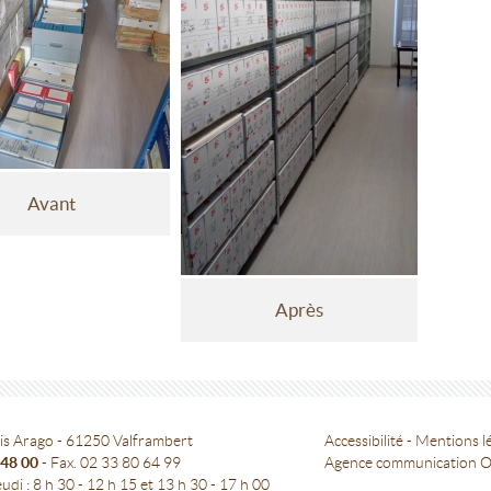
Avant
Après
is Arago - 61250 Valframbert
Accessibilité
-
Mentions l
 48 00
- Fax. 02 33 80 64 99
Agence communication 
udi : 8 h 30 - 12 h 15 et 13 h 30 - 17 h 00