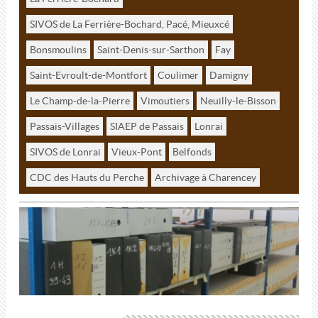
SIVOS de La Ferrière-Bochard, Pacé, Mieuxcé
Bonsmoulins
Saint-Denis-sur-Sarthon
Fay
Saint-Evroult-de-Montfort
Coulimer
Damigny
Le Champ-de-la-Pierre
Vimoutiers
Neuilly-le-Bisson
Passais-Villages
SIAEP de Passais
Lonrai
SIVOS de Lonrai
Vieux-Pont
Belfonds
CDC des Hauts du Perche
Archivage à Charencey