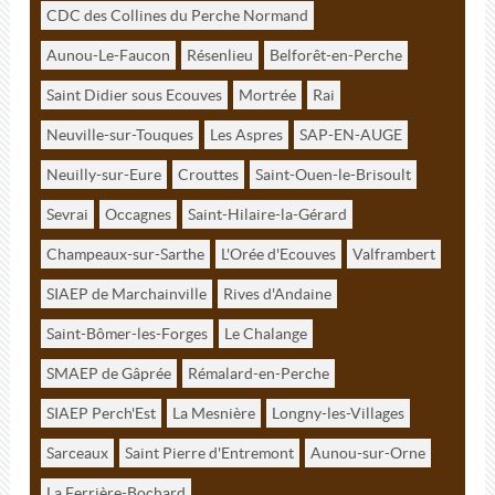
CDC des Collines du Perche Normand
Aunou-Le-Faucon
Résenlieu
Belforêt-en-Perche
Saint Didier sous Ecouves
Mortrée
Rai
Neuville-sur-Touques
Les Aspres
SAP-EN-AUGE
Neuilly-sur-Eure
Crouttes
Saint-Ouen-le-Brisoult
Sevrai
Occagnes
Saint-Hilaire-la-Gérard
Champeaux-sur-Sarthe
L'Orée d'Ecouves
Valframbert
SIAEP de Marchainville
Rives d'Andaine
Saint-Bômer-les-Forges
Le Chalange
SMAEP de Gâprée
Rémalard-en-Perche
SIAEP Perch'Est
La Mesnière
Longny-les-Villages
Sarceaux
Saint Pierre d'Entremont
Aunou-sur-Orne
La Ferrière-Bochard