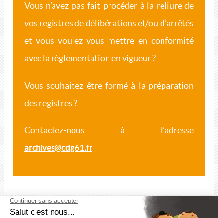
Vous n’avez pas fait procéder à la reliure de
vos registres de délibérations et/ou d’arrêtés
et vous voulez vous mettre en conformité
avec la règlementation en vigueur ?
Vous souhaitez être formé à la préparation
des registres ?
Contactez-nous à l’adresse
archives@cdg61.fr